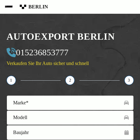
BERLIN
AUTOEXPORT BERLIN
015236853777
Verkaufen Sie Ihr Auto sicher und schnell
1
2
3
Marke*
Modell
Baujahr